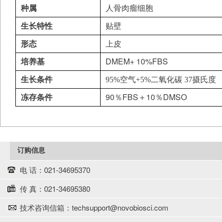
种属
人骨肉瘤细胞
生长特性
贴壁
形态
上皮
DMEM+ 10%FBS
培养基
生长条件
95%
空气
+5%
二氧化碳
37
摄氏度
90
FBS
10
DMSO
冻存条件
％
＋
％
订购信息
电 话：021-34695370
传 真：021-34695380
技术咨询信箱：techsupport@novobiosci.com