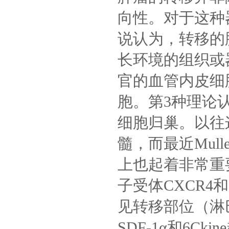
向性。对于这种
说认为，转移的
长环境的组织或
官的血管内皮细
胞。第
3
种理论
细胞归巢。以往
髓，而最近
Mulle
上也起着非常重
子受体
CXCR4
和
见转移部位（淋
SDF-1α
和
6Ckine