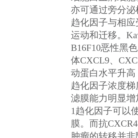
亦可通过旁分泌
趋化因子与相应
运动和迁移。
Ka
B16F10
恶性黑色
体
CXCL9
、
CXC
动蛋白水平升高
趋化因子浓度梯
滤膜能力明显增
1
趋化因子可以
膜。而抗
CXCR4
肿瘤的转移并非