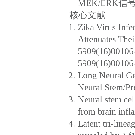
MEK/ERK
核心文献
Zika Virus Infe
Attenuates The
5909(16)00106-5
5909(16)00106
Long Neural Ge
Neural Stem/Pro
Neural stem cell
from brain infl
Latent tri-linea