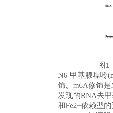
图1：
N6-甲基腺嘌呤
饰。m6A修饰是
发现的RNA去甲
和Fe2+依赖型的