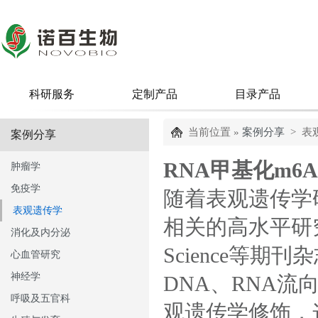
科研服务
定制产品
目录产品
当前位置 »
案例分享
> 表
案例分享
RNA甲基化m6
肿瘤学
免疫学
随着表观遗传学
表观遗传学
相关的高水平研究
消化及内分泌
Science等
心血管研究
神经学
DNA、RNA
呼吸及五官科
观遗传学修饰，