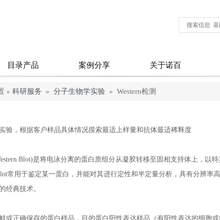
目录产品
案例分享
关于诺百
 »
科研服务
»
分子生物学实验
» Western检测
实验，根据客户样品具体情况摸索最适上样量和抗体最适稀释度
Western Blot)是将电泳分离的蛋白质组分从凝胶转移至固相支持体上
ern Blot常用于鉴定某一蛋白，并能对其进行定性和半定量分析，具有分
的经典技术。
鲜或正确保存的蛋白样品，目的蛋白阳性表达样品（有阳性表达的细胞或