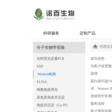
科研服务
定制产品
当前位置
分子生物学实验
实时荧光定量PCR
诺百优势
为客户设置预
SNP
原理
Western检测
蛋白质印迹(
ELISA
术。West
细胞免疫荧光
质研究中常用
染色质免疫共沉淀
服务流程
免疫共沉淀（Co-IP)
客户需提供新