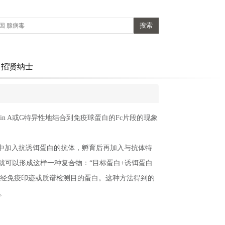
招贤纳士
Protein A或G特异性地结合到免疫球蛋白的Fc片段的现象
液中加入抗诱饵蛋白的抗体，孵育后再加入与抗体特
蛋白，就可以形成这样一种复合物：“目标蛋白+诱饵蛋白
。然后经免疫印迹或质谱检测目的蛋白。这种方法得到的
。